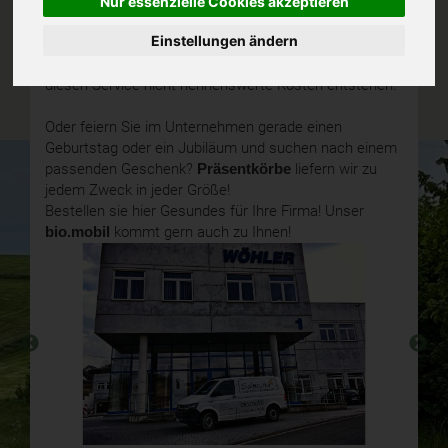
für Ihre Mitarbeiter, die sich auch in
höherer
Nur essenzielle Cookies akzeptieren
Motivation
widerspiegelt. Jedes Unternehmen wird
Einstellungen ändern
von uns individuell betreut, damit die immer etwas
andere Zielsetzung auch erreicht wird und Ihnen durch
diesen Service nicht nennenswerte Kosten entstehen.
Oder feiern Sie im Unternehmen gerade einen
Geburtstag oder ein Jubiläum und suchen nach einem
passenden Geschenk?
Präsentkörbe
liefern wir zu
jedem Zweck in jeder Größe!
Bestellen sie hier Gesundes für Ihre Firma! Unser
bio.mobil
kommt gern auch zu Ihnen!