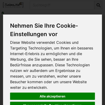
Produkt
Nehmen Sie Ihre Cookie-
Einstellungen vor
BüroObst für Ihr
Diese Website verwendet Cookies und
Unternehmen
Targeting Technologien, um Ihnen ein besseres
Internet-Erlebnis zu ermöglichen und die
Werbung, die Sie sehen, besser an Ihre
02955-442 987 0
info@salms-
Bedürfnisse anzupassen. Diese Technologien
nutzen wir außerdem um Ergebnisse zu
hof.de
+49 151 53510361
messen, um zu verstehen, woher unsere
Besucher kommen oder um unsere Website
weiter zu entwickeln.
Mit unseren
geschmackvollen Obstlieferungen
in Ihr
Unternehmen sichern Sie sich nicht nur die Gesundheit
Alle akzeptieren
Ihrer Arbeitskräfte, sondern schaffen echte Mehrwerte