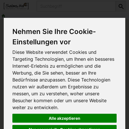
Produkt
Nehmen Sie Ihre Cookie-
Einstellungen vor
Beratungen für
Diese Website verwendet Cookies und
Vereine
Targeting Technologien, um Ihnen ein besseres
Internet-Erlebnis zu ermöglichen und die
Werbung, die Sie sehen, besser an Ihre
02955-442 987 0
info@salms-
Bedürfnisse anzupassen. Diese Technologien
nutzen wir außerdem um Ergebnisse zu
hof.de
+49 151 53510361
messen, um zu verstehen, woher unsere
Besucher kommen oder um unsere Website
weiter zu entwickeln.
Alle akzeptieren
Geselligkeit ist eine wichtige menschliche Tugend, die
sich in einer Vielzahl von Vereinen je nach Interessen