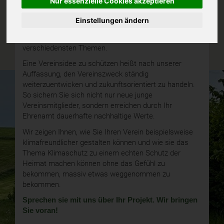
Nur essenzielle Cookies akzeptieren
und Neigungen zeigt. Viele Vereine kümmern sich um
Gesundheit, Heimat und Naturschutz, beispielsweise
Einstellungen ändern
die vielen Sportvereine, Heimat- und Schützenvereine,
Angelvereine, aber auch viele andere zu weiteren
verschiedensten Themen.
Eine Vereinsidee zu schützen heißt nach unserer
Auffassung, den Vereinszweck ständig
weiterzuentwicken und zukunftsorientiert zu handeln.
So sichern Sie sich nicht nur neue junge
Vereinsmitglieder, sondern erreichen durch Ihr
Ehrenamt dauerhafte nachhaltige Werte.
Wir zeigen Ihnen, wie Sie Ihren Verein beispielsweise
klimafreundlicher gestalten können und wie sie das
Thema Klimaschutz zu einem echten Schutz der
Heimat machen können ohne das Gefühl zu
bekommen, massiv etwas weggenommen zu
bekommen.
Sprechen sie mit uns über Ihr Projekt. Wir bringen
Sie voran!