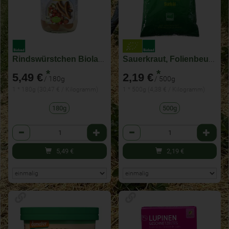
Rindswürstchen Bioland
Sauerkraut, Folienbeutel
*
*
5,49 €
2,19 €
/ 180g
/ 500g
1 * 180g (30,47 € / Kilogramm)
1 * 500g (4,38 € / Kilogramm)
180g
500g
Anzahl
Anzahl
5,49
€
2,19
€