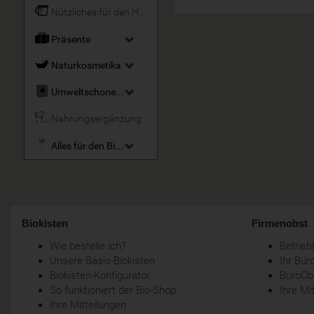
Nützliches für den Haushalt
Präsente
Naturkosmetika
Umweltschonende Reinigungsmittel
Nahrungsergänzung
Alles für den Bio-Garten
Biokisten
Firmenobst
Wie bestelle ich?
Betrie
Unsere Basis-Biokisten
Ihr Bür
Biokisten-Konfigurator
BüroObs
So funktioniert der Bio-Shop
Ihre Mi
Ihre Mitteilungen