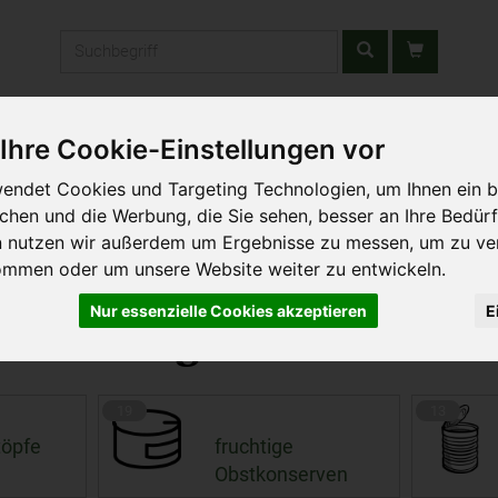
Produkt
stätten & Schulen
Liefergebiet
Wochenmarkt
Unsere W
Ihre Cookie-Einstellungen vor
endet Cookies und Targeting Technologien, um Ihnen ein b
ichen und die Werbung, die Sie sehen, besser an Ihre Bedür
n nutzen wir außerdem um Ergebnisse zu messen, um zu ve
ommen oder um unsere Website weiter zu entwickeln.
Nur essenzielle Cookies akzeptieren
E
n & Fertiges
342 von 3699
19
13
töpfe
fruchtige
Obstkonserven