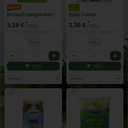
Brokkoli (tiefgekühlt)
Bällis Falafel
*
*
3,19 €
3,39 €
/ 300 g
/ 220 g
1 * 300 g (7,09 € / Kilogramm)
1 * 220 g (15,42 € / Kilogramm)
300 g
220 g
Anzahl
Anzahl
3,19
€
3,39
€