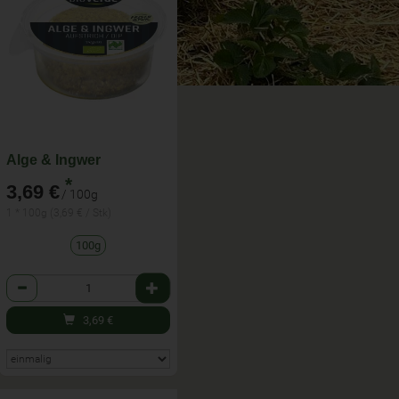
Alge & Ingwer
*
3,69 €
/ 100g
1 * 100g (3,69 € / Stk)
100g
Anzahl
3,69
€