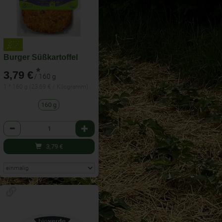
Burger Süßkartoffel
*
3,79 €
/ 160 g
1 * 160 g (23,69 € / Kilogramm)
160 g
Anzahl
3,79
€