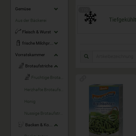
Gemüse
110
Tiefgekühl
Aus der Bäckerei
Fleisch & Wurst
frische Milchprodukte
Vorratskammer
Brotaufstriche
Fruchtige Brotaufstriche
Herzhafte Brotaufstriche
Honig
Nussige Brotaufstriche
Backen & Kochen