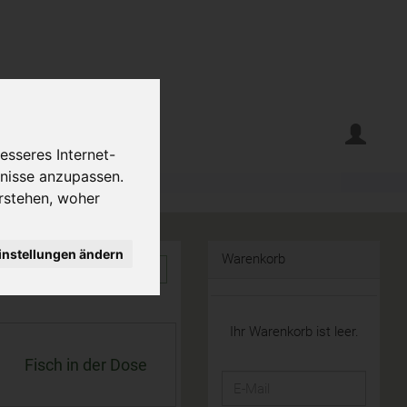
erte
Krumelecke
esseres Internet-
fnisse anzupassen.
rstehen, woher
instellungen ändern
Warenkorb
Ihr Warenkorb ist leer.
Fisch in der Dose
E-
Mail