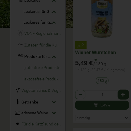
Leckeres
Leckeres für Große
Leckeres für Kinder
VON - Regionalmarke
Zutaten für die Küche
Wiener Würstchen
Produkte für Allergiker
*
5,49 €
/ 180 g
glutenfreie Produkte
1 * 180 g (30,47 € / Kilogramm)
laktosefreie Produkte
180 g
Vegetarisches & Veganes
Anzahl
Getränke
5,49
€
erlesene Weine
Für die Katz´ (und den Hund)