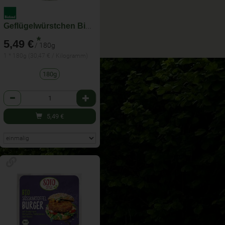
Geflügelwürstchen Bioland
*
5,49 €
/ 180g
1 * 180g (30,47 € / Kilogramm)
180g
Anzahl
5,49
€