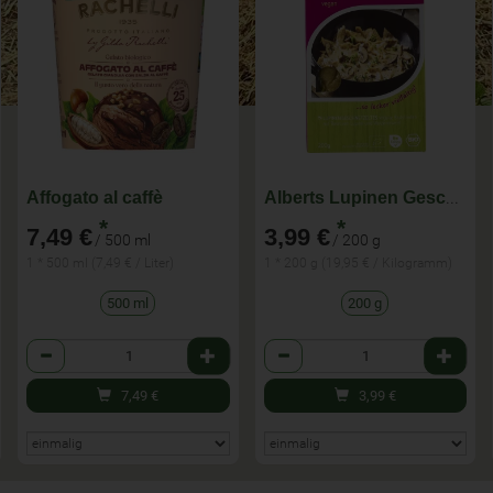
Affogato al caffè
Alberts Lupinen Geschnetzeltes, 200 Packung
*
*
7,49 €
3,99 €
/ 500 ml
/ 200 g
1 * 500 ml (7,49 € / Liter)
1 * 200 g (19,95 € / Kilogramm)
500 ml
200 g
Anzahl
Anzahl
7,49
€
3,99
€