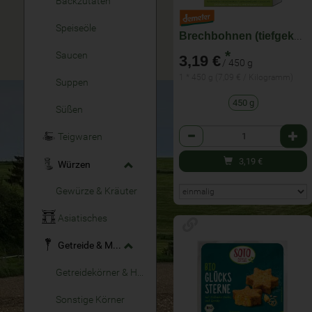
Backzutaten
Speiseöle
Brechbohnen (tiefgekühlt)
*
Saucen
3,19 €
/ 450 g
1 * 450 g (7,09 € / Kilogramm)
Suppen
450 g
Süßen
Anzahl
Teigwaren
3,19
€
Würzen
Gewürze & Kräuter
Asiatisches
Getreide & Müsli
Getreidekörner & Hülsenfrüchte
Sonstige Körner