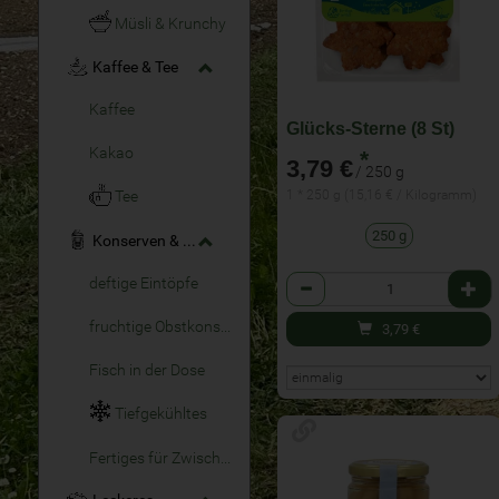
Müsli & Krunchy
Kaffee & Tee
Kaffee
Glücks-Sterne (8 St)
Kakao
*
3,79 €
/ 250 g
1 * 250 g (15,16 € / Kilogramm)
Tee
250 g
Konserven & Fertiges
Anzahl
deftige Eintöpfe
fruchtige Obstkonserven
3,79
€
Fisch in der Dose
Tiefgekühltes
Fertiges für Zwischendurch