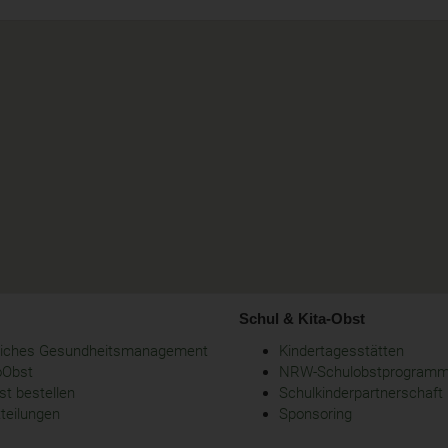
Schul & Kita-Obst
bliches Gesundheitsmanagement
Kindertagesstätten
oObst
NRW-Schulobstprogram
t bestellen
Schulkinderpartnerschaft
tteilungen
Sponsoring